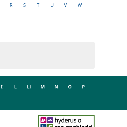
R
S
T
U
V
W
I
L
Ll
M
N
O
P