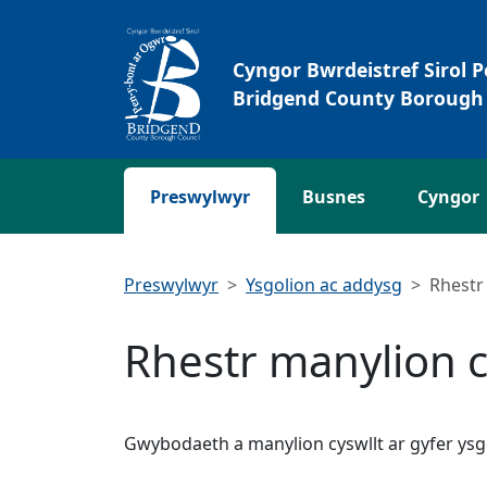
Neidio i'r Prif gynnwys
Cyngor Bwrdeistref Sirol 
Bridgend County Borough 
Preswylwyr
Busnes
Cyngor
Preswylwyr
Ysgolion ac addysg
Rhestr
Rhestr manylion c
Gwybodaeth a manylion cyswllt ar gyfer ysgo