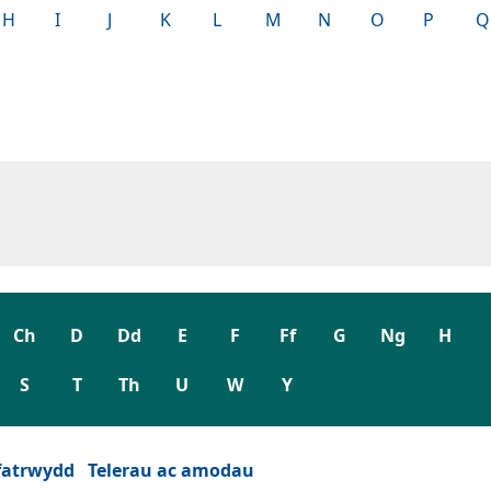
H
I
J
K
L
M
N
O
P
Q
Ch
D
Dd
E
F
Ff
G
Ng
H
S
T
Th
U
W
Y
fatrwydd
Telerau ac amodau