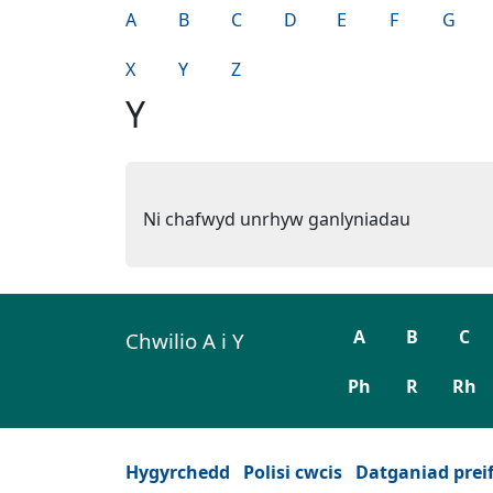
A
B
C
D
E
F
G
X
Y
Z
Y
Ni chafwyd unrhyw ganlyniadau
A
B
C
Chwilio A i Y
Ph
R
Rh
Hygyrchedd
Polisi cwcis
Datganiad prei