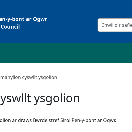
Pen-y-bont ar Ogwr
Meini prawf chw
Council
 manylion cyswllt ysgolion
yswllt ysgolion
lion ar draws Bwrdeistref Sirol Pen-y-bont ar Ogwr.