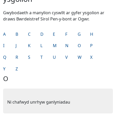
Gwybodaeth a manylion cyswllt ar gyfer ysgolion ar
draws Bwrdeistref Sirol Pen-y-bont ar Ogwr.
A
B
C
D
E
F
G
H
I
J
K
L
M
N
O
P
Q
R
S
T
U
V
W
X
Y
Z
O
Ni chafwyd unrhyw ganlyniadau