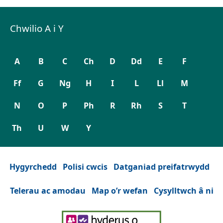
Chwilio A i Y
A
B
C
Ch
D
Dd
E
F
Ff
G
Ng
H
I
L
Ll
M
N
O
P
Ph
R
Rh
S
T
Th
U
W
Y
Hygyrchedd
Polisi cwcis
Datganiad preifatrwydd
Telerau ac amodau
Map o’r wefan
Cysylltwch â ni