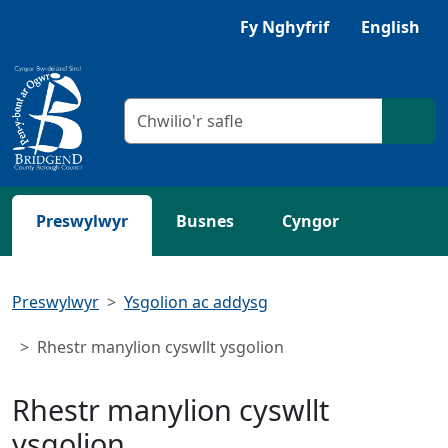
Neidio i'r Prif gynnwys
Gwrandewch gyda Browsealoud
Fy Nghyfrif
English
Meini prawf chwilio
Chwil
Preswylwyr
Busnes
Cyngor
Preswylwyr
Ysgolion ac addysg
Rhestr manylion cyswllt ysgolion
Rhestr manylion cyswllt
ysgolion