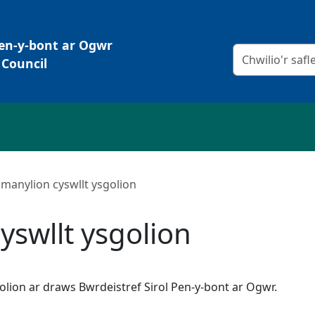
Pen-y-bont ar Ogwr
Meini prawf chw
Council
 manylion cyswllt ysgolion
yswllt ysgolion
lion ar draws Bwrdeistref Sirol Pen-y-bont ar Ogwr.