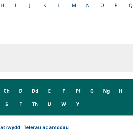
H
I
J
K
L
M
N
O
P
Q
Ch
D
Dd
E
F
Ff
G
Ng
H
S
T
Th
U
W
Y
fatrwydd
Telerau ac amodau