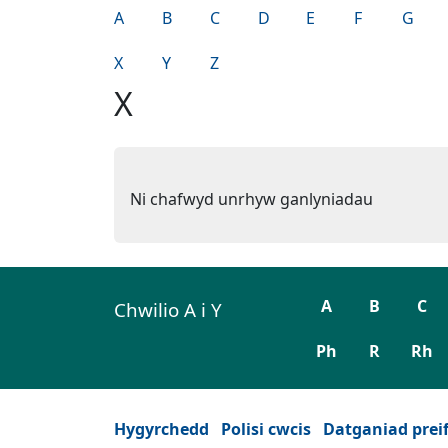
A
B
C
D
E
F
G
X
Y
Z
X
Ni chafwyd unrhyw ganlyniadau
A
B
C
Chwilio A i Y
Ph
R
Rh
Hygyrchedd
Polisi cwcis
Datganiad prei