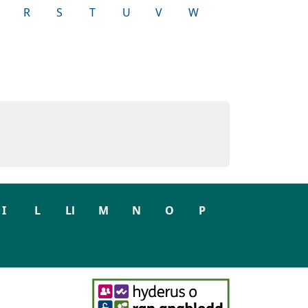
R
S
T
U
V
W
I
L
Ll
M
N
O
P