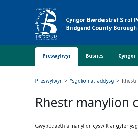
Neidio i'r Prif gynnwys
Cyngor Bwrdeistref Sirol 
Bridgend County Borough 
Preswylwyr
Busnes
Cyngor
Preswylwyr
Ysgolion ac addysg
Rhestr
Rhestr manylion c
Gwybodaeth a manylion cyswllt ar gyfer ysgo